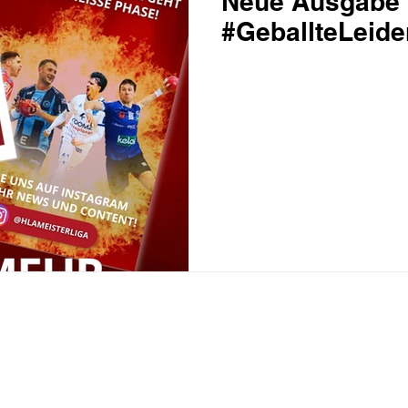
Neue Ausgabe 
#GeballteLeide