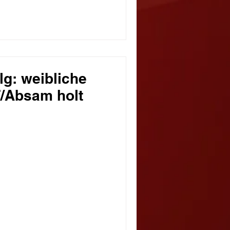
lg: weibliche
T/Absam holt