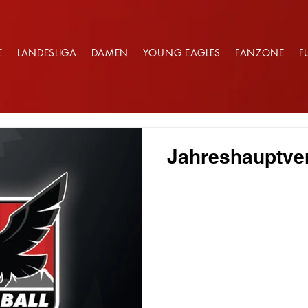
E
LANDESLIGA
DAMEN
YOUNG EAGLES
FANZONE
F
Jahreshauptv