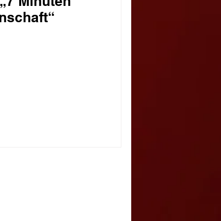
„7 Minuten
nschaft“