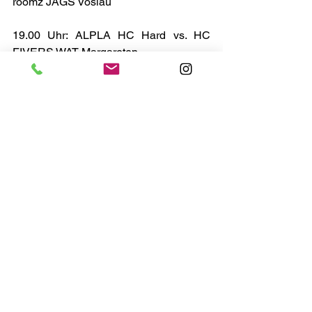
roomz JAGS Vöslau
19.00 Uhr: ALPLA HC Hard vs. HC 
FIVERS WAT Margareten
20.00 Uhr: BT Füchse Auto Pichler vs. 
HC LINZ AG
Weiterführende Links:
Spielbericht
Spielplan & Ergebnisse ÖHB-Cup
Bildergalerie
Alle ansehen
Aktuelle Beiträge