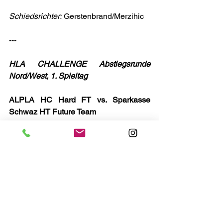
Schiedsrichter:
 Gerstenbrand/Merzihic
---
HLA CHALLENGE Abstiegsrunde 
Nord/West, 1. Spieltag
ALPLA HC Hard FT vs. Sparkasse 
Schwaz HT Future Team
Ergebnis:
 39:25 (19:12)
Tore HT:
 Malesardi (6), Orcsik (4), 
Arnold (3), Fink (3), Kammerhofer (3), 
Mailer Viktor (3), Plank (2), Staudinger 
Elias (1)