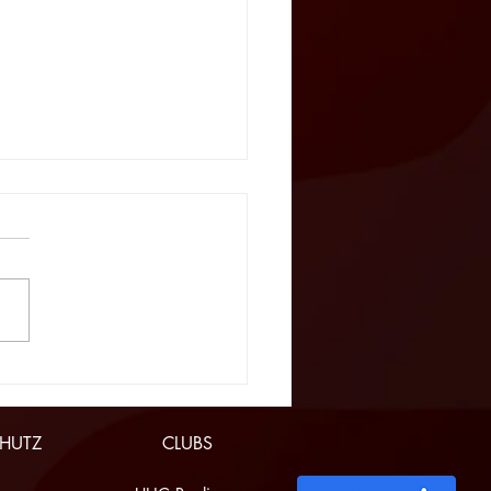
 zum A2-Abschluss
gt Platz 4
HUTZ
CLUBS