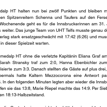
lp HT halten nun bei zwölf Punkten und bleiben mit
en Spitzenreitern Schenna und Taufers auf den Fers
2-Wochenende geht es für die Innsbruckerinnen am 31. 
s weiter. Das junge Team von UHT Telfs musste genau d
erlag stark ersatzgeschwächt mit 17:42 (6:26) und muss
 in dieser Spielzeit warten.
e medalp HT ohne die verletzte Kapitänin Eliana Graf a
 Sarah Stransky traf zum 2:0, Hanna Ebenbichler zum
isierte zum 3:3. Danach stellten die Gäste auf plus drei,
Abermals hatte Kaltern Mezzocorona eine Antwort par
. In den folgenden Minuten legten aber wieder die Innsbr
en sie das 13:8, Marie Riepel machte das 14:9. Per Sie
en 18:13-Halbzeitstand.