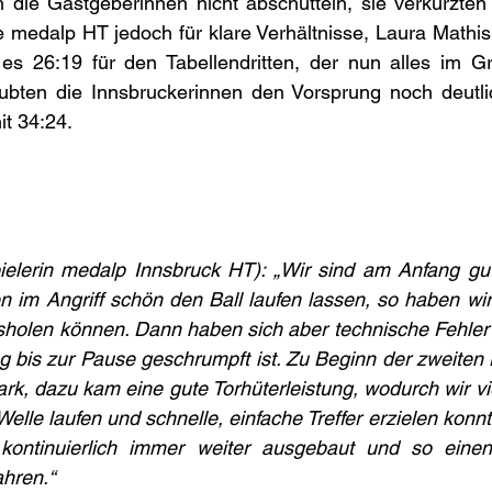
h die Gastgeberinnen nicht abschütteln, sie verkürzten
e medalp HT jedoch für klare Verhältnisse, Laura Mathis 
s 26:19 für den Tabellendritten, der nun alles im Grif
bten die Innsbruckerinnen den Vorsprung noch deutlic
it 34:24.
pielerin medalp Innsbruck HT): „Wir sind am Anfang gut
 im Angriff schön den Ball laufen lassen, so haben wir
sholen können. Dann haben sich aber technische Fehler 
 bis zur Pause geschrumpft ist. Zu Beginn der zweiten H
rk, dazu kam eine gute Torhüterleistung, wodurch wir v
Welle laufen und schnelle, einfache Treffer erzielen konn
kontinuierlich immer weiter ausgebaut und so einen
ahren.“