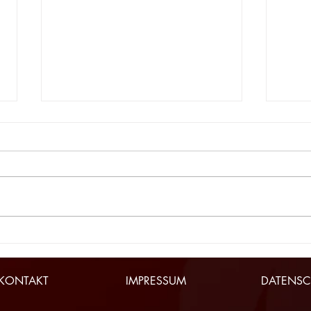
Neue Ausgabe „7 Minuten
Sieg
#GeballteLeidenschaft“
brin
KONTAKT
IMPRESSUM
DATENSC