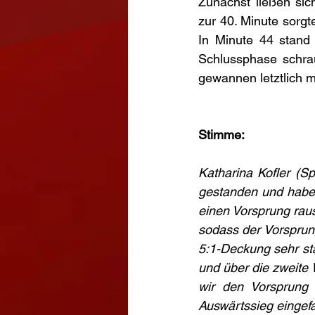
Zunächst ließen sic
zur 40. Minute sorgt
In Minute 44 stand e
Schlussphase schrau
gewannen letztlich m
Stimme:
Katharina Kofler (S
gestanden und haben
einen Vorsprung rau
sodass der Vorsprung
5:1-Deckung sehr sta
und über die zweite 
wir den Vorsprung 
Auswärtssieg eingef