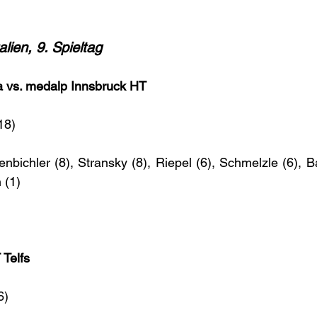
lien, 9. Spieltag
 vs. medalp Innsbruck HT
18)
enbichler (8), Stransky (8), Riepel (6), Schmelzle (6), B
 (1)
 Telfs
6)