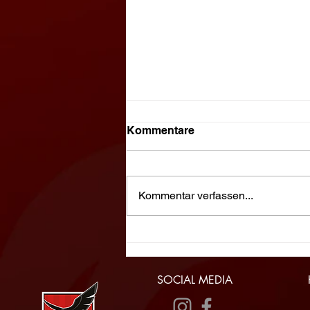
Kommentare
Kommentar verfassen...
Sensationserfolg: weibliche
U12 der SG HIT/Absam holt
Silber
SOCIAL MEDIA