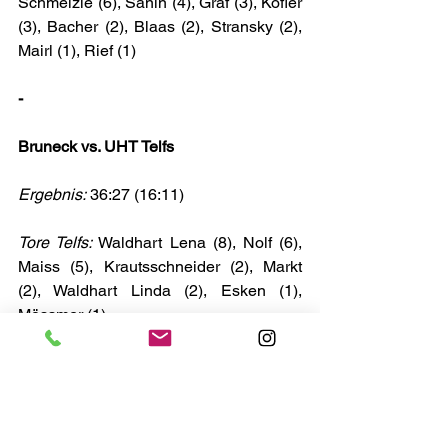
Schmelzle (6), Sanin (4), Graf (3), Kofler 
(3), Bacher (2), Blaas (2), Stransky (2), 
Mairl (1), Rief (1)
-
Bruneck vs. UHT Telfs
Ergebnis:
 36:27 (16:11)
Tore Telfs:
 Waldhart Lena (8), Nolf (6), 
Maiss (5), Krautsschneider (2), Markt 
(2), Waldhart Linda (2), Esken (1), 
Mössmer (1)
Weiterführende Links:
Spielbericht medalp HT
Spielbericht Future Team