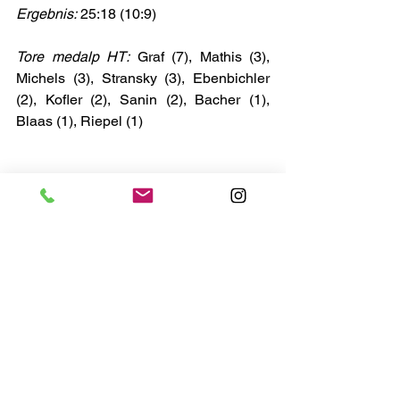
Ergebnis:
 25:18 (10:9)
Tore medalp HT:
 Graf (7), Mathis (3), 
Michels (3), Stransky (3), Ebenbichler 
(2), Kofler (2), Sanin (2), Bacher (1), 
Blaas (1), Riepel (1)
Weiterführende Links:
Spielplan Serie A2
Bildergalerie
Alle ansehen
Aktuelle Beiträge