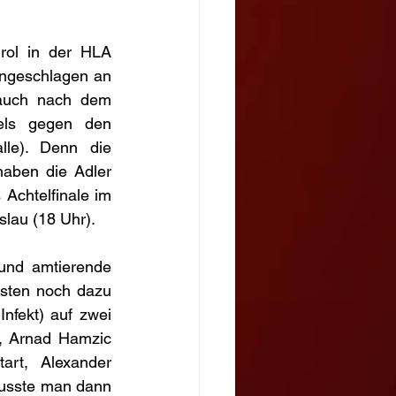
rol in der HLA 
ngeschlagen an 
 auch nach dem 
els gegen den 
le). Denn die 
aben die Adler 
chtelfinale im 
lau (18 Uhr).
und amtierende 
sten noch dazu 
fekt) auf zwei 
, Arnad Hamzic 
rt, Alexander 
musste man dann 