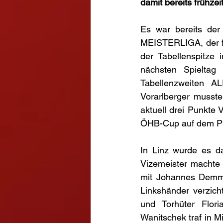
damit bereits frühzeit
Es war bereits der
MEISTERLIGA, der fü
der Tabellenspitze
nächsten Spieltag
Tabellenzweiten A
Vorarlberger musste
aktuell drei Punkte
ÖHB-Cup auf dem Pro
In Linz wurde es d
Vizemeister machte 
mit Johannes Demmer
Linkshänder verzic
und Torhüter Flori
Wanitschek traf in 