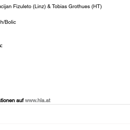
ucijan Fizuleto (Linz) & Tobias Grothues (HT)
ch/Bolic
:
tionen auf 
www.hla.at