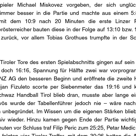
pieler Michael Miskovez vorgeben, der sich unglüc
 immer besser in die Partie und machte aus einem 5:8 
e mit dem 10:9 nach 20 Minuten die erste Linzer F
österreicher bauten diese in der Folge auf 13:10 bzw. 
zurück, vor allem Tobias Grothues trumpfte in der Sc
f Tiroler Tore des ersten Spielabschnitts gingen auf sein
doch 16:16, Spannung für Hälfte zwei war vorprogram
NZ AG den besseren Beginn und eröffnete die zweite Hal
ijan Fizuleto scorte per Siebenmeter das 19:16 und k
hwaz Handball Tirol blieb dran, musste aber lange e
rvös wurde der Tabellenführer jedoch nie – wäre nach 
ch unbegründet. Im Wissen um die eigenen Stärken blieb
nsiv wieder. Hinzu kamen gegen Ende der Partie wichti
uten vor Schluss traf Filip Peric zum 25:25, Petar Medic
folgten vier Tiroler Treffer, mit dem 30:26 hatten die 