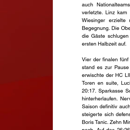
auch Nationalteams
verletzte. Linz kam
Wiesinger erzielt
Begegnung. Die Ober
die Gäste schlugen 
ersten Halbzeit auf. 
Vier der finalen fün
stand es zur Pause 
erwischte der HC LI
Toren en suite, 
Luc
20:17. Sparkasse Sc
hinterherlaufen. Ne
Saison definitiv au
steigerte sich defe
Boris Tanic. Zehn Min
nach. Auf das 26:26 