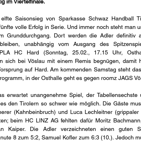
ig im Viertelfinale.
 elfte Saisonsieg von Sparkasse Schwaz Handball Ti
nfte volle Erfolg in Serie. Und immer noch steht man u
 im Grunddurchgang. Dort werden die Adler definitiv
 bleiben, unabhängig vom Ausgang des Spitzenspi
LPLA HC Hard (Sonntag, 25.02., 17.15 Uhr, Osthal
n sich bei Vöslau mit einem Remis begnügen, damit h
 Vorsprung auf Hard. Am kommenden Samstag steht das A
gramm, in der Osthalle geht es gegen roomz JAGS Vös
as erwartet unangenehme Spiel, der Tabellensechste 
es den Tirolern so schwer wie möglich. Die Gäste mus
er (Kahnbeinbruch) und Luca Lechleitner (grippaler In
hten; beim HC LINZ AG fehlten dafür Moritz Bachmann
an Kaiper. Die Adler verzeichneten einen guten Sta
Minute 8 zum 5:2, Samuel Kofler zum 6:3 (10.). Jedoch 