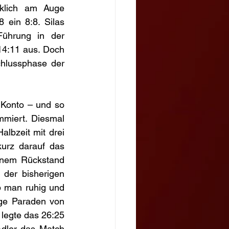
klich am Auge 
ein 8:8. Silas 
ührung in der 
14:11 aus. Doch 
hlussphase der 
 Konto – und so 
miert. Diesmal 
bzeit mit drei 
urz darauf das 
inem Rückstand 
der bisherigen 
 man ruhig und 
ge Paraden von 
 legte das 26:25 
Adler das Match 