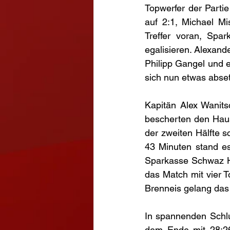
Topwerfer der Partie
auf 2:1, Michael Mi
Treffer voran, Spa
egalisieren. Alexand
Philipp Gangel und e
sich nun etwas abse
Kapitän Alex Wanits
bescherten den Haus
der zweiten Hälfte s
43 Minuten stand es
Sparkasse Schwaz Ha
das Match mit vier 
Brenneis gelang das
In spannenden Schlu
dem Ende mit 28:26