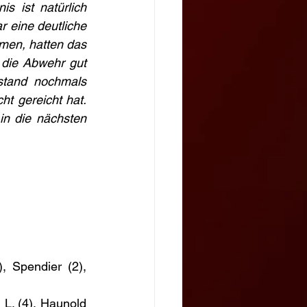
 ist natürlich 
 eine deutliche 
men, hatten das 
 die Abwehr gut 
tand nochmals 
t gereicht hat. 
in die nächsten 
, Spendier (2), 
L. (4), Haunold 