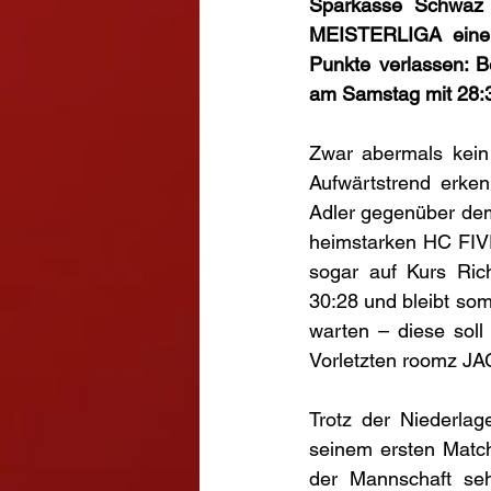
Sparkasse Schwaz 
MEISTERLIGA eine r
Punkte verlassen: B
am Samstag mit 28:3
Zwar abermals kein 
Aufwärtstrend erken
Adler gegenüber dem 
heimstarken HC FIVE
sogar auf Kurs Rich
30:28 und bleibt som
warten – diese sol
Vorletzten roomz JA
Trotz der Niederlag
seinem ersten Match 
der Mannschaft seh