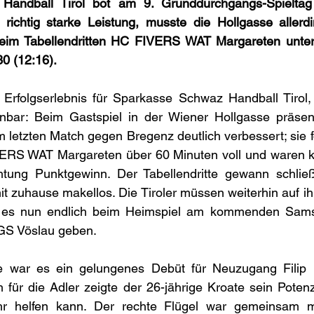
Handball Tirol bot am 9. Grunddurchgangs-Spielta
ichtig starke Leistung, musste die Hollgasse allerd
eim Tabellendritten HC FIVERS WAT Margareten unterl
0 (12:16). 
Erfolgserlebnis für Sparkasse Schwaz Handball Tirol, a
nbar: Beim Gastspiel in der Wiener Hollgasse präsenti
letzten Match gegen Bregenz deutlich verbessert; sie f
RS WAT Margareten über 60 Minuten voll und waren ku
tung Punktgewinn. Der Tabellendritte gewann schließl
it zuhause makellos. Die Tiroler müssen weiterhin auf ihr
l es nun endlich beim Heimspiel am kommenden Sams
GS Vöslau geben.
e war es ein gelungenes Debüt für Neuzugang Filip Pe
für die Adler zeigte der 26-jährige Kroate sein Potenz
r helfen kann. Der rechte Flügel war gemeinsam mi