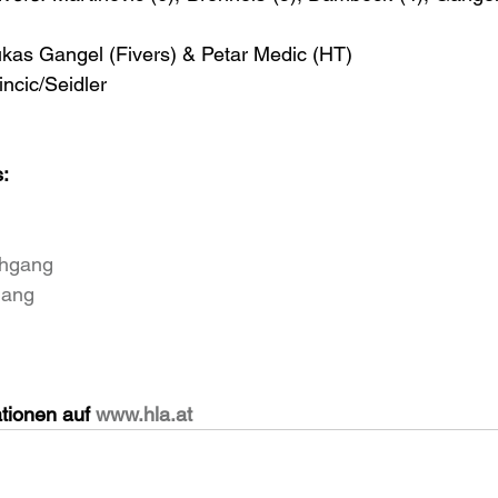
kas Gangel (Fivers) & Petar Medic (HT)
incic/Seidler
:
chgang
gang
tionen auf 
www.hla.at