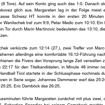
 (8 Tore). Auf sein Konto ging auch das 1:0. Danach stel
skovez glich aus. Margareten lag in der Folge meist e
rkasse Schwaz HT konnte in den ersten 20 Minuten 
er Wanitschek traf zum 9:9, Petar Medic zum 10:10. Ein
in Tor durch Marin Martinovic bedeuteten das 13:10, die
tzen.
chek verkürzte zum 12:14 (27.), zwei Treffer von Marc
herren allerdings eine komfortable 16:12-Führung nach 
chienen die Fivers den Vorsprung lange Zeit verwalten 
 22:17 für den Titelkandidaten, in Minute 48 immer no
ndball Tirol startete in der Schlussphase nochmals dur
Toren in Serie sogar, Johannes Demmerer warf das 25:24
 25:25, Eric Damböck das 26:25. 
ssminuten führte Margareten zunächst mit plus zwei, dr
. Sebastian Spendier bei seinem Comeback machte d