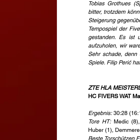
Tobias Grothues (Sp
bitter, trotzdem kön
Steigerung gegenüber
Tempospiel der Fiver
gestanden. Es ist 
aufzuholen, wir ware
Sehr schade, denn e
Spiele. Filip Perić h
ZTE HLA MEISTERLI
HC FIVERS WAT Marg
Ergebnis:
 30:28 (16:
Tore HT:
 Medic (8),
Huber (1), Demmerer J
Beste Torschützen Fi