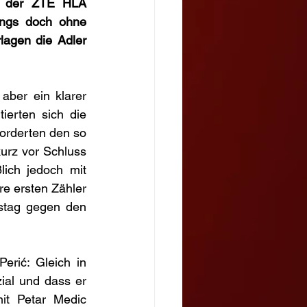
g der ZTE HLA 
ings doch ohne 
agen die Adler 
ber ein klarer 
erten sich die 
orderten den so 
rz vor Schluss 
ich jedoch mit 
e ersten Zähler 
tag gegen den 
rić: Gleich in 
ial und dass er 
t Petar Medic 