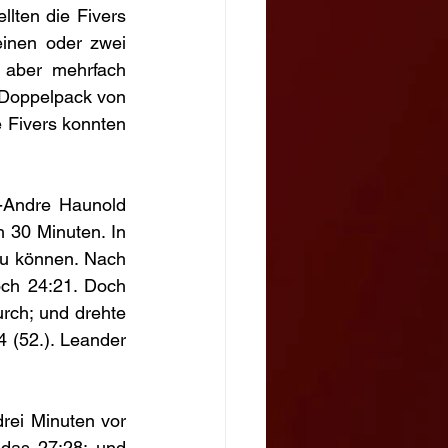
lten die Fivers 
inen oder zwei 
aber mehrfach 
 Doppelpack von 
 Fivers konnten 
-Andre Haunold 
30 Minuten. In 
zu können. Nach 
ch 24:21. Doch 
ch; und drehte 
 (52.). Leander 
ei Minuten vor 
as 27:28; und 