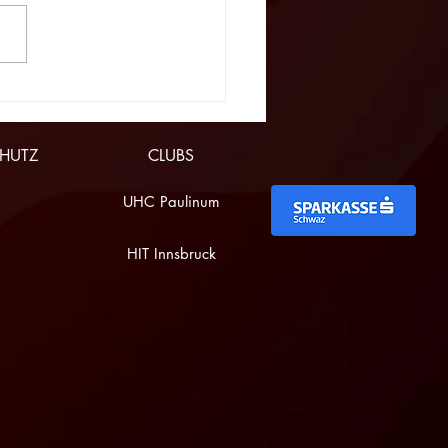
 zum A2-Abschluss
gt Platz 4
HUTZ
CLUBS
UHC Paulinum
HIT Innsbruck