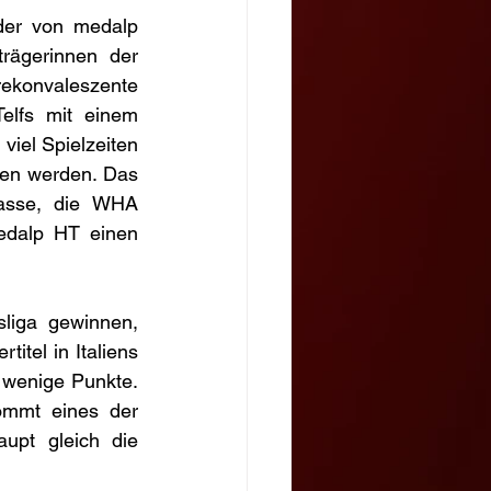
er von medalp 
trägerinnen der 
ekonvaleszente 
elfs mit einem 
viel Spielzeiten 
men werden. Das 
lasse, die WHA 
edalp HT einen 
liga gewinnen, 
itel in Italiens 
 wenige Punkte. 
ommt eines der 
upt gleich die 