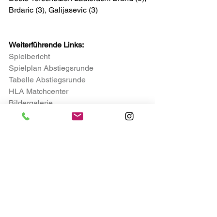
Brdaric (3), Galijasevic (3)
Weiterführende Links:
Spielbericht
Spielplan Abstiegsrunde
Tabelle Abstiegsrunde
HLA Matchcenter
Bildergalerie
Alle weiteren Informationen auf 
www.hla.at
Alle ansehen
Aktuelle Beiträge