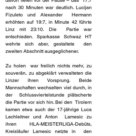
davon fielen vor der Pause – das  17:7 
nach 30 Minuten war deutlich. Lucijan 
Fizuleto und Alexander  Hermann 
erhöhten auf 19:7, in Minute 42 führte 
Linz mit 23:10. Die  Partie war 
entschieden. Sparkasse Schwaz HT 
wehrte sich aber, gestaltete  den 
zweiten Abschnitt ausgeglichener.
Zu holen  war freilich nichts mehr, zu 
souverän, zu abgeklärt verwalteten die  
Linzer ihren Vorsprung. Beide 
Mannschaften wechselten viel durch, in 
der  Schlussviertelstunde plätscherte 
die Partie vor sich hin. Bei den  Tirolern 
kamen etwa auch der 17-jährige Luca 
Lechleitner und Anton  Lamesic zu 
ihren HLA-MEISTERLIGA-Debüts, 
Kreisläufer Lamesic netzte in  den 