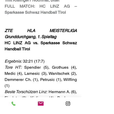
Trifft Kislinger? Nochmal, bitte!
FULL MATCH: HC LINZ AG – 
Sparkasse Schwaz Handball Tirol
ZTE HLA MEISTERLIGA 
Grunddurchgang, 1. Spieltag
HC LINZ AG vs. Sparkasse Schwaz 
Handball Tirol
Ergebnis:
 32:21 (17:7)
Tore HT:
 Spendier (5), Grothues (4), 
Medic (4), Lamesic (3), Wanitschek (2), 
Demmerer Ch. (1), Petrusic (1), Wilfling 
(1)
Beste Torschützen Linz:
 Hermann A. (6), 
Fizuleto (6), Kislinger (4), Bachmann 
(3), Cvetko (3)
Schiedsrichter:
 Brkic/Jusufhodzic