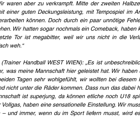
 waren aber zu verkrampft. Mitte der zweiten Halbzeit
 einer guten Deckungsleistung, mit Tempospiel im Angr
rarbeiten können. Doch durch ein paar unnötige Fehl
en. Wir hatten sogar nochmals ein Comeback, haben ku
tzte Tor ist megabitter, weil wir uns nicht in die Verl
fach weh.“
(Trainer Handball WEST WIEN): „Es ist unbeschreibli
ar, was meine Mannschaft hier geleistet hat. Wir haben u
iden Tagen sehr wohlgefühlt, wir wollten bei diesem Fi
nd nicht unter die Räder kommen. Dass nun das dabei he
nschaft ist superjung, da können etliche noch U18 spie
Vollgas, haben eine sensationelle Einstellung. Wir musst
– und immer, wenn du im Sport liefern musst, wird es 