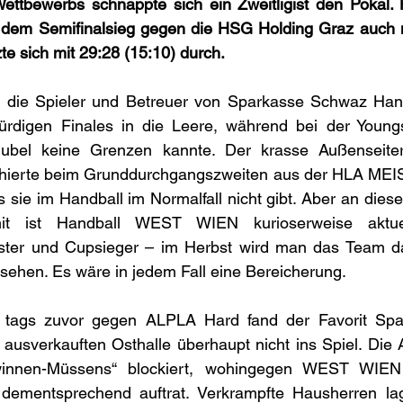
ettbewerbs schnappte sich ein Zweitligist den Pokal.
em Semifinalsieg gegen die HSG Holding Graz auch n
te sich mit 29:28 (15:10) durch.
en die Spieler und Betreuer von Sparkasse Schwaz Handb
rdigen Finales in die Leere, während bei der Youngs
el keine Grenzen kannte. Der krasse Außenseite
erte beim Grunddurchgangszweiten aus der HLA MEIS
 sie im Handball im Normalfall nicht gibt. Aber an die
it ist Handball WEST WIEN kurioserweise aktuel
ister und Cupsieger – im Herbst wird man das Team da
hen. Es wäre in jedem Fall eine Bereicherung.
 tags zuvor gegen ALPLA Hard fand der Favorit Spa
r ausverkauften Osthalle überhaupt nicht ins Spiel. Die A
innen-Müssens“ blockiert, wohingegen WEST WIEN 
 dementsprechend auftrat. Verkrampfte Hausherren lag