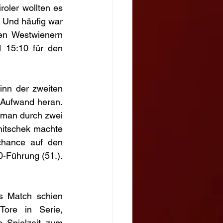
roler wollten es 
 Und häufig war 
n Westwienern 
 15:10 für den 
nn der zweiten 
Aufwand heran. 
 man durch zwei 
nitschek machte 
hance auf den 
Führung (51.). 
s Match schien 
ore in Serie, 
 Spielzeit zum 