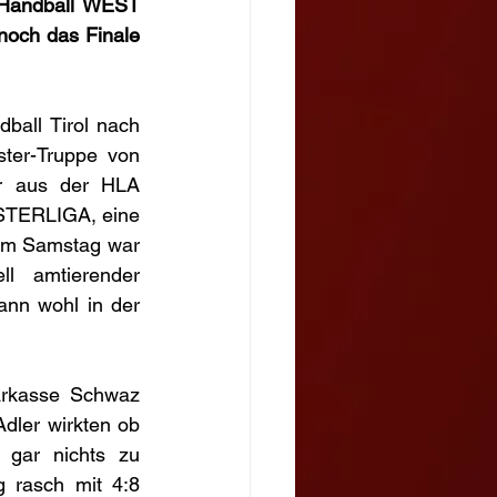
 Handball WEST 
och das Finale 
all Tirol nach 
ter-Truppe von 
r aus der HLA 
TERLIGA, eine 
sem Samstag war 
l amtierender 
nn wohl in der 
rkasse Schwaz 
dler wirkten ob 
gar nichts zu 
 rasch mit 4:8 