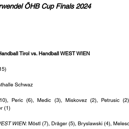
arwendel ÖHB Cup Finals 2024
andball Tirol vs. Handball WEST WIEN
15)
sthalle Schwaz
10), Peric (6), Medic (3), Miskovez (2), Petrusic (2),
r (1)
 WEST WIEN:
 Möstl (7), Dräger (5), Bryslawski (4), Meles