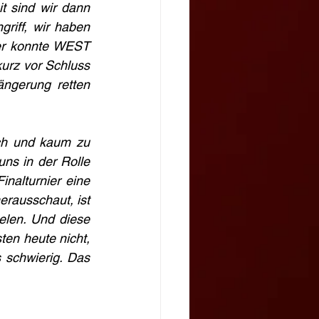
 sind wir dann 
iff, wir haben 
er konnte WEST 
rz vor Schluss 
ängerung retten 
ch und kaum zu 
ns in der Rolle 
nalturnier eine 
rausschaut, ist 
len. Und diese 
en heute nicht, 
schwierig. Das 