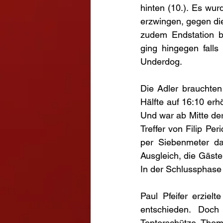
hinten (10.). Es wurd
erzwingen, gegen di
zudem Endstation 
ging hingegen falls
Underdog.
Die Adler brauchten
Hälfte auf 16:10 er
Und war ab Mitte der
Treffer von Filip Pe
per Siebenmeter d
Ausgleich, die Gäst
In der Schlussphase 
Paul Pfeifer erziel
entschieden. Doch
Toptorschütze Thom