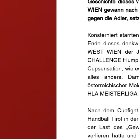
Geschichte dieses W
WIEN gewann nach d
gegen die Adler, setz
Konsterniert starrt
Ende dieses denkwü
WEST WIEN der Jub
CHALLENGE triumphi
Cupsensation, wie es
alles anders. Dam
österreichischer Me
HLA MEISTERLIGA se
Nach dem Cupfight
Handball Tirol in de
der Last des „Gew
verlieren hatte und