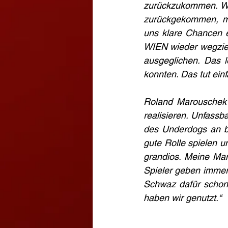
zurückzukommen. Wir
zurückgekommen, mit
uns klare Chancen e
WIEN wieder wegzieh
ausgeglichen. Das le
konnten. Das tut ein
Roland Marouschek 
realisieren. Unfassb
des Underdogs an be
gute Rolle spielen u
grandios. Meine Man
Spieler geben immer 
Schwaz dafür schon 
haben wir genutzt.“