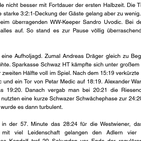
e nicht besser mit Fortdauer der ersten Halbzeit. Die Ti
e starke 3:2:1-Deckung der Gäste gelang aber zu wenig.
beim überragenden WW-Keeper Sandro Uvodic. Bei de
 alles auf. So stand es zur Pause völlig überraschend
 eine Aufholjagd. Zumal Andreas Dräger gleich zu Begi
höhte. Sparkasse Schwaz HT kämpfte sich unter großem 
 zweiten Hälfte voll im Spiel. Nach dem 15:19 verkürzte
ric und ein Tor von Petar Medic auf 18:19. Alexander Wa
as 19:20. Danach vergab man bei 20:21 die Riesenc
e nutzten eine kurze Schwazer Schwächephase zur 24:20-
wurde es dann turbulent. 
te in der 57. Minute das 28:24 für die Westwiener, da
 mit viel Leidenschaft gelangen den Adlern vier T
as Kandolf traf 20 Sekunden vor Ende der regulären