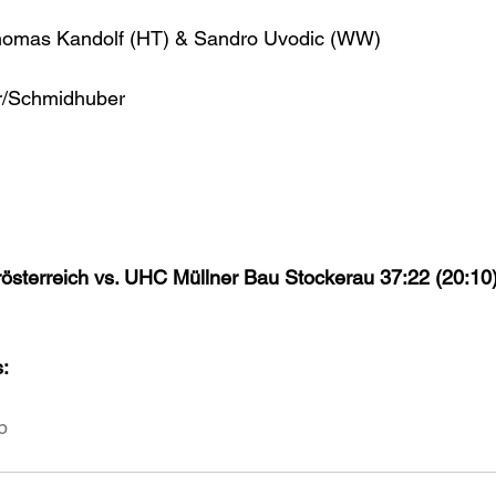
homas Kandolf (HT) & Sandro Uvodic (WW)
r/Schmidhuber
sterreich vs. UHC Müllner Bau Stockerau 37:22 (20:10
:
p