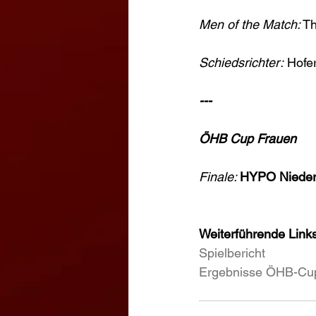
Men of the Match:
 T
Schiedsrichter:
 Hofe
---
ÖHB Cup Frauen
Finale: 
HYPO Niederö
Weiterführende Links
Spielbericht
Ergebnisse ÖHB-Cu