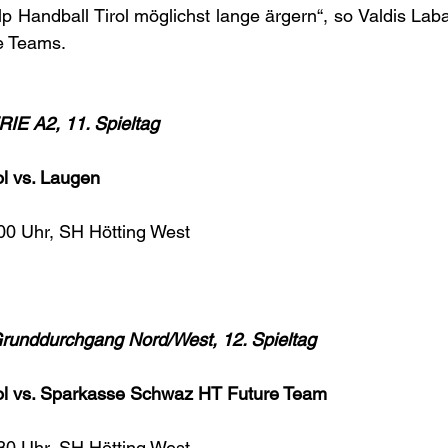
 Handball Tirol möglichst lange ärgern“, so Valdis Lab
e Teams.
E A2, 11. Spieltag
ol vs. Laugen
00 Uhr, SH Hötting West
nddurchgang Nord/West, 12. Spieltag
ol vs. Sparkasse Schwaz HT Future Team
30 Uhr, SH Hötting West