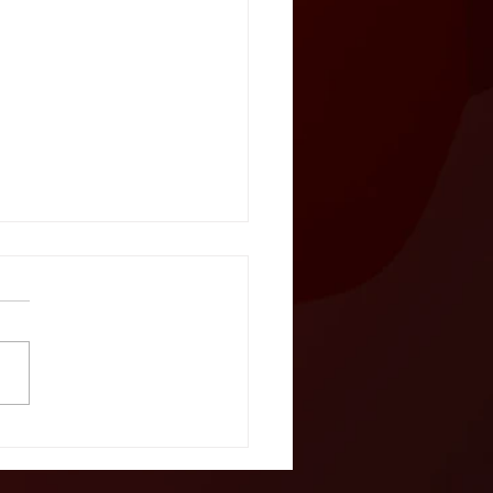
 Ausgabe „7 Minuten
allteLeidenschaft“