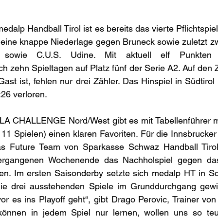
alp Handball Tirol ist es bereits das vierte Pflichtspiel
 eine knappe Niederlage gegen Bruneck sowie zuletzt zw
m sowie C.U.S. Udine. Mit aktuell elf Punkten 
h zehn Spieltagen auf Platz fünf der Serie A2. Auf den 
st ist, fehlen nur drei Zähler. Das Hinspiel in Südtirol 
26 verloren.
LA CHALLENGE Nord/West gibt es mit Tabellenführer m
11 Spielen) einen klaren Favoriten. Für die Innsbrucker 
das Future Team von Sparkasse Schwaz Handball Tirol 
ergangenen Wochenende das Nachholspiel gegen das 
ren. Im ersten Saisonderby setzte sich medalp HT in Sc
die drei ausstehenden Spiele im Grunddurchgang gewi
vor es ins Playoff geht“, gibt Drago Perovic, Trainer von
können in jedem Spiel nur lernen, wollen uns so teu