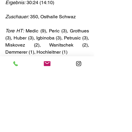
Ergebnis:
 30:24 (14:10)
Zuschauer:
 350, Osthalle Schwaz 
Tore HT:
 Medic (9), Peric (3), Grothues 
(3), Huber (3), Igbinoba (3), Petrusic (3), 
Miskovez (2), Wanitschek (2), 
Demmerer (1), Hochleitner (1)
Beste Torschützen Vöslau:
 Posch (6), 
Teubert (4), Kohlmaier (3), Riedner (3)
Men of the Match:
 Petar Medic (HT) & 
Marian Teubert (Vöslau)
Schiedsrichter:
 Lauter/Wiesauer
Weiterführende Links: