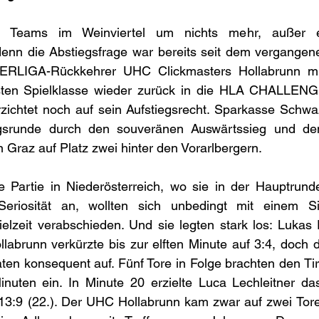
 Teams im Weinviertel um nichts mehr, außer ei
enn die Abstiegsfrage war bereits seit dem vergange
TERLIGA-Rückkehrer UHC Clickmasters Hollabrunn mu
sten Spielklasse wieder zurück in die HLA CHALLENGE
zichtet noch auf sein Aufstiegsrecht. Sparkasse Schwaz
gsrunde durch den souveränen Auswärtssieg und den 
n Graz auf Platz zwei hinter den Vorarlbergern.
e Partie in Niederösterreich, wo sie in der Hauptrunde
 Seriosität an, wollten sich unbedingt mit einem S
lzeit verabschieden. Und sie legten stark los: Lukas P
labrunn verkürzte bis zur elften Minute auf 3:4, doch d
raten konsequent auf. Fünf Tore in Folge brachten den Ti
uten ein. In Minute 20 erzielte Luca Lechleitner da
3:9 (22.). Der UHC Hollabrunn kam zwar auf zwei Tore 