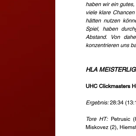
haben wir ein gutes,
viele klare Chancen 
hätten nutzen könn
Spiel, haben durc
Abstand. Von dahe
konzentrieren uns bal
HLA MEISTERLIGA 
UHC Clickmasters Ho
Ergebnis: 
28:34 (13:
Tore HT:
 Petrusic (
Miskovez (2), Hiemst