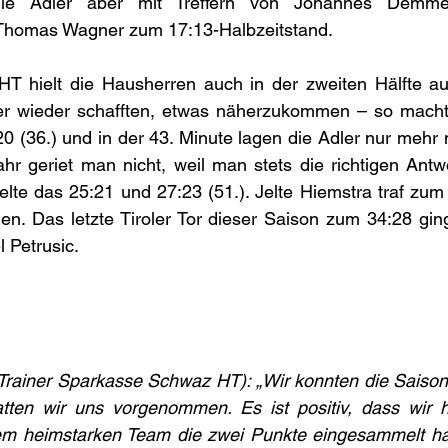
die Adler aber mit Treffern von Johannes Demme
 Thomas Wagner zum 17:13-Halbzeitstand.
 hielt die Hausherren auch in der zweiten Hälfte auf
r wieder schafften, etwas näherzukommen – so macht
0 (36.) und in der 43. Minute lagen die Adler nur mehr m
ahr geriet man nicht, weil man stets die richtigen Antw
zielte das 25:21 und 27:23 (51.). Jelte Hiemstra traf zum 
en. Das letzte Tiroler Tor dieser Saison zum 34:28 gin
 Petrusic.
(Trainer Sparkasse Schwaz HT): „Wir konnten die Saison
tten wir uns vorgenommen. Es ist positiv, dass wir hi
em heimstarken Team die zwei Punkte eingesammelt ha