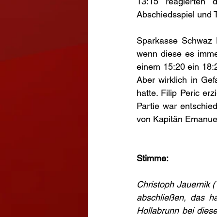
13:15 reagierten 
Abschiedsspiel und
Sparkasse Schwaz HT
wenn diese es imme
einem 15:20 ein 18:2
Aber wirklich in Gef
hatte. Filip Peric er
Partie war entschied
von Kapitän Emanuel
Stimme:
Christoph Jauernik 
abschließen, das ha
Hollabrunn bei dies