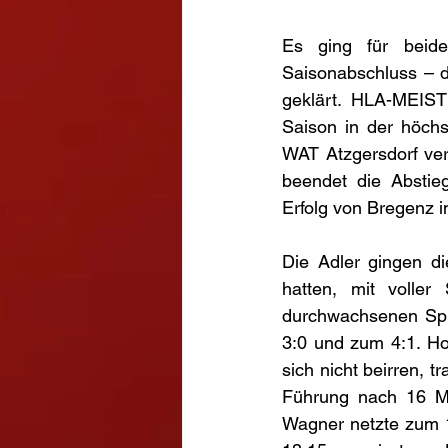
Es ging für beide
Saisonabschluss – d
geklärt. HLA-MEIS
Saison in der höch
WAT Atzgersdorf ver
beendet die Abstie
Erfolg von Bregenz i
Die Adler gingen di
hatten, mit voller
durchwachsenen Spie
3:0 und zum 4:1. Hol
sich nicht beirren, t
Führung nach 16 Min
Wagner netzte zum 1